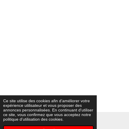
Ce site utilise des cookies afin d’améliorer votre
expérience utilisateur et vous proposer des
annonces personnalisées. En continuant d'utiliser
ce site, vous confirmez que vous acceptez notre
politique d’utilisation des cookies.
© 2022 - 2026 Depannord
Propulsé par
Webador